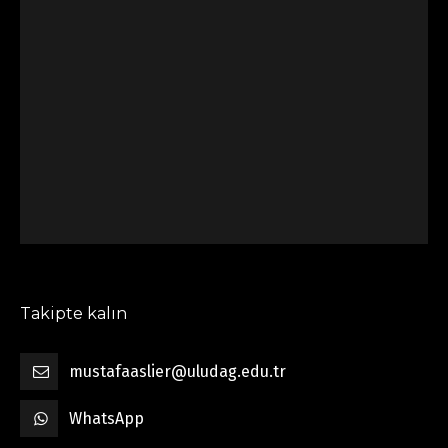
Takipte kalın
mustafaaslier@uludag.edu.tr
WhatsApp